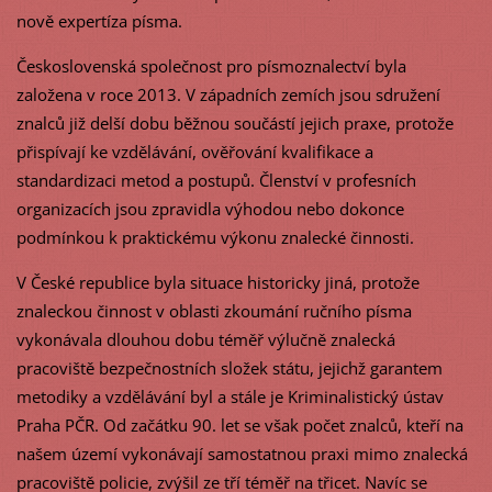
nově expertíza písma.
Československá společnost pro písmoznalectví byla
založena v roce 2013. V západních zemích jsou sdružení
znalců již delší dobu běžnou součástí jejich praxe, protože
přispívají ke vzdělávání, ověřování kvalifikace a
standardizaci metod a postupů. Členství v profesních
organizacích jsou zpravidla výhodou nebo dokonce
podmínkou k praktickému výkonu znalecké činnosti.
V České republice byla situace historicky jiná, protože
znaleckou činnost v oblasti zkoumání ručního písma
vykonávala dlouhou dobu téměř výlučně znalecká
pracoviště bezpečnostních složek státu, jejichž garantem
metodiky a vzdělávání byl a stále je Kriminalistický ústav
Praha PČR. Od začátku 90. let se však počet znalců, kteří na
našem území vykonávají samostatnou praxi mimo znalecká
pracoviště policie, zvýšil ze tří téměř na třicet. Navíc se