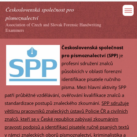
Československá společnost pro
písmoznalectví
Association of Czech and Slovak Forensic Handwriting
Examiners
Československá společnost
pro písmoznalectví (SPP)
je
profesní sdružení znalců
působících v oblasti forenzní
identifikace pisatele ručního
písma. Mezi hlavní aktivity SPP
patří průběžné vzdělávání, ověřování kvalifikace znalců a
standardizace postupů znaleckého zkoumání.
SPP sdružuje
většinu pracovníků znaleckých ústavů Policie ČR a civilních
znalců, kteří se v České republice zabývají zkoumáním
pravosti podpisů a identifikací pisatele ručně psaných textů
v rámci znaleckých oborů písmoznalectví, kriminalistika a