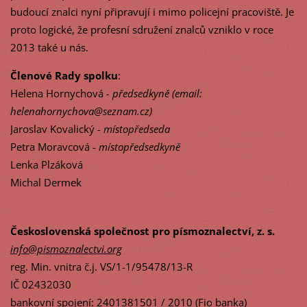
budoucí znalci nyní připravují i mimo policejní pracoviště. Je
proto logické, že profesní sdružení znalců vzniklo v roce
2013 také u nás.
Členové Rady
spolku
:
Helena Hornychová
- předsedkyně (email:
helenahornychova@seznam.cz)
Jaroslav Kovalický -
místopředseda
Petra Moravcová -
místopředsedkyně
Lenka Plzáková
Michal Dermek
Československá společnost pro písmoznalectví, z. s.
info@pismoznalectvi.org
reg. Min. vnitra č.j. VS/1-1/95478/13-R
IČ 02432030
bankovní spojení: 2401381501 / 2010 (Fio banka)